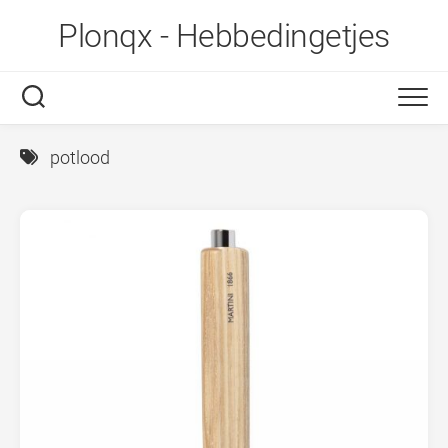
Ga
Plonqx - Hebbedingetjes
naar
de
inhoud
potlood